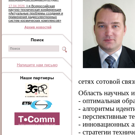
17.04.2026
I-я Всероссийская
научно-техническая конференция
«Актуальные проблемы создания и
применения радиоэлектронных
систем космических комплексов»
Архив новостей
Поиск
Напишите нам письмо
Наши партнеры
сетях сотовой связ
Область научных и
- оптимальная обр
- алгоритмы идент
- перспективные те
- инновационных а
- стратегии технич