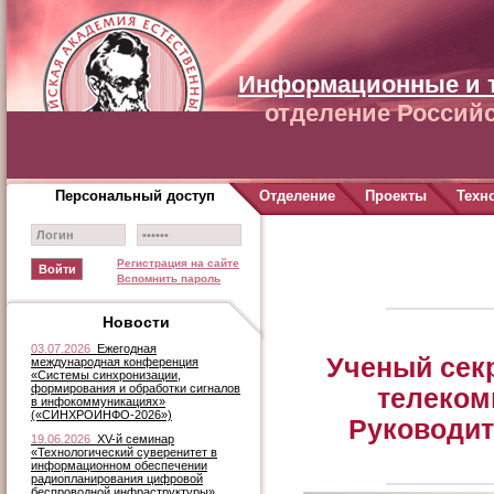
Информационные и 
отделение Российс
Персональный доступ
Отделение
Проекты
Техн
Регистрация на сайте
Вспомнить пароль
Новости
03.07.2026
Ежегодная
Ученый сек
международная конференция
«Системы синхронизации,
формирования и обработки сигналов
телеком
в инфокоммуникациях»
(«СИНХРОИНФО-2026»)
Руководит
19.06.2026
XV-й семинар
«Технологический суверенитет в
информационном обеспечении
радиопланирования цифровой
беспроводной инфраструктуры»