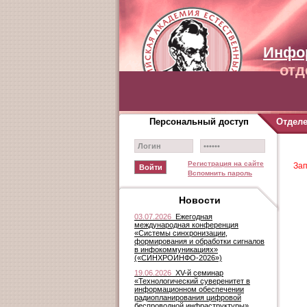
Инфо
отд
Персональный доступ
Отдел
Регистрация на сайте
За
Вспомнить пароль
Новости
03.07.2026
Ежегодная
международная конференция
«Системы синхронизации,
формирования и обработки сигналов
в инфокоммуникациях»
(«СИНХРОИНФО-2026»)
19.06.2026
XV-й семинар
«Технологический суверенитет в
информационном обеспечении
радиопланирования цифровой
беспроводной инфраструктуры»