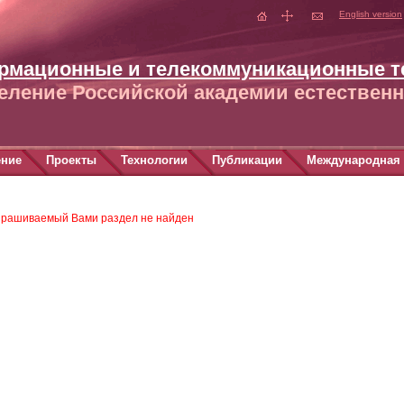
English version
рмационные и телекоммуникационные т
еление Российской академии естественн
ение
Проекты
Технологии
Публикации
Международная 
прашиваемый Вами раздел не найден