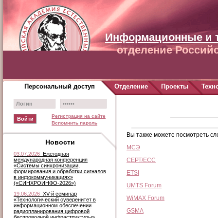
Информационные и 
отделение Российс
Персональный доступ
Отделение
Проекты
Техн
Регистрация на сайте
Вспомнить пароль
Вы также можете посмотреть с
Новости
МСЭ
03.07.2026
Ежегодная
международная конференция
СЕРТ/ЕСС
«Системы синхронизации,
формирования и обработки сигналов
ETSI
в инфокоммуникациях»
(«СИНХРОИНФО-2026»)
UMTS Forum
19.06.2026
XV-й семинар
WiMAX Forum
«Технологический суверенитет в
информационном обеспечении
GSMA
радиопланирования цифровой
беспроводной инфраструктуры»