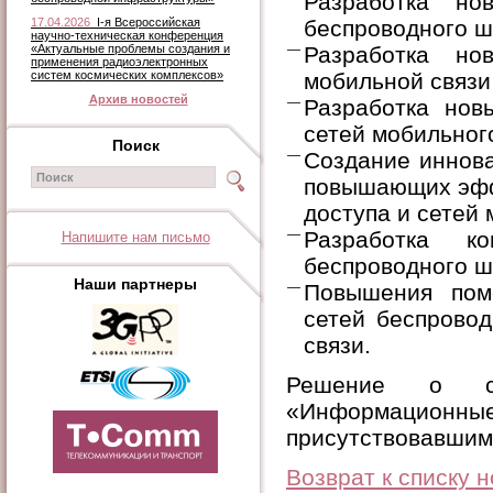
Разработка но
17.04.2026
I-я Всероссийская
беспроводного ш
научно-техническая конференция
«Актуальные проблемы создания и
Разработка но
применения радиоэлектронных
систем космических комплексов»
мобильной связи 
Архив новостей
Разработка нов
сетей мобильног
Поиск
Создание иннова
повышающих эфф
доступа и сетей
Разработка ко
Напишите нам письмо
беспроводного ш
Наши партнеры
Повышения поме
сетей беспровод
связи.
Решение о со
«Информационн
присутствовавшим
Возврат к списку 