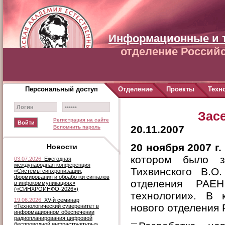
Информационные и 
отделение Российс
Персональный доступ
Отделение
Проекты
Техн
Зас
Регистрация на сайте
20.11.2007
Вспомнить пароль
20 ноября 2007 г.
Новости
котором было з
03.07.2026
Ежегодная
международная конференция
Тихвинского В.О
«Системы синхронизации,
формирования и обработки сигналов
отделения РАЕН
в инфокоммуникациях»
(«СИНХРОИНФО-2026»)
технологии». В 
19.06.2026
XV-й семинар
нового отделения
«Технологический суверенитет в
информационном обеспечении
радиопланирования цифровой
беспроводной инфраструктуры»