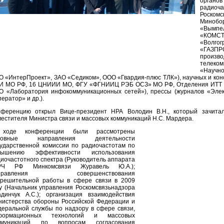
органо
радио
Роском
Минобор
«Вымпе
«КОМСТ
«Волг
«ГАЗПР
прои
телеко
«Научн
 «ИнтерПроект», ЗАО «Седиком», ООО «Гвардия-плюс ТЛК»), научных и кон
И МО РФ, 16 ЦНИИИ МО, ФГУ «ФГНИИЦ РЭБ ОСЗ» МО РФ, Отделения ИТТ 
 «Лаборатория инфокоммуникационных сетей»), прессы (журналов «Элект
ератор» и др.).
нференцию открыл Вице-президент НРА Володин В.Н., который зачитал
естителя Министра связи и массовых коммуникаций Н.С. Мардера.
ходе конференции были рассмотрены
новные направления деятельности
ударственной комиссии по радиочастотам по
вышению эффективности использования
иочастотного спектра (Руководитель аппарата
РЧ РФ Минкомсвязи Журавель Ю.А.);
правления совершенствования
зрешительной работы в сфере связи в 2009
у (Начальник управления Роскомсвязьнадзора
адинчук А.С.); организация взаимодействия
нистерства обороны Российской Федерации и
еральной службы по надзору в сфере связи,
формационных технологий и массовых
ммуникаций по вопросам согласования