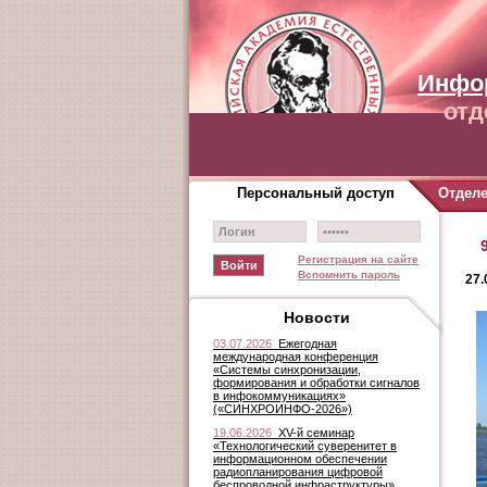
Инфо
отд
Персональный доступ
Отдел
Регистрация на сайте
Вспомнить пароль
27.
Новости
03.07.2026
Ежегодная
международная конференция
«Системы синхронизации,
формирования и обработки сигналов
в инфокоммуникациях»
(«СИНХРОИНФО-2026»)
19.06.2026
XV-й семинар
«Технологический суверенитет в
информационном обеспечении
радиопланирования цифровой
беспроводной инфраструктуры»