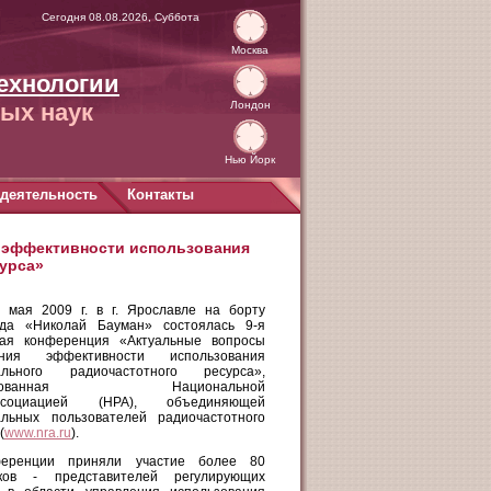
Сегодня 08.08.2026, Суббота
Москва
ехнологии
ых наук
Лондон
Нью Йорк
деятельность
Контакты
 эффективности использования
урса»
 мая 2009 г. в г. Ярославле на борту
ода «Николай Бауман» состоялась 9-я
ная конференция «Актуальные вопросы
ния эффективности использования
ального радиочастотного ресурса»,
низованная Национальной
ассоциацией (НРА), объединяющей
альных пользователей радиочастотного
(
www.nra.ru
).
еренции приняли участие более 80
иков - представителей регулирующих