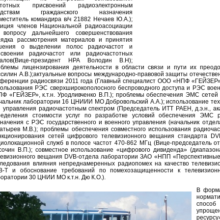
стотных присвоений радиоэлектронным
едствам гражданского назначения
меститель командира в/ч 21882 Нечаев Ю.А.);
зиция членов Национальной радиоасоциации
 вопросу дальнейшего совершенствования
рядка рассмотрения материалов и принятия
шения о выделении полос радиочастот и
исвоении радиочастот или радиочастотных
налов(Вице-президент НРА Володин В.Н);
облемы лицензирования деятельности в области связи и пути их прео
силин А.В.);актуальные вопросы международно-правовой защиты отечествен
ференции радиосвязи 2011 года (Главный специалист ООО «НПФ «ГЕЙЗЕР», д
ользования РЭС сверхширокополосного беспроводного доступа и РЭС воен
Ф «ГЕЙЗЕР», к.т.н. Уродливченко В.П.); проблемы обеспечения ЭМС сете
чальник лаборатории 16 ЦНИИИ МО Добровольский А.А.); использование тех
 управления радиочастотным спектром (Председатель ИТТ РАЕН, д.э.н., ак
ределения стоимости услуг по разработке условий обеспечения ЭМС р
начения с РЭС государственного и военного управления (начальник отд
атырев М.В.); проблемы обеспечения совместного использования радиочас
нкционирования сетей цифрового телевизионного вещания стандарта DV
иолокационной служб в полосе частот 470-862 МГц (Вице-председатель отд
сочин В.П.); совместное использование «цифрового дивиденда» (диапаз
евизионного вещания DVB-отдела лаборатории ЗАО «НПП «Перспективные т
следования влияния непреднамеренных радиопомех на качество телевизи
B-T и обоснование требований по помехозащищенности к телевизионн
оратории 30 ЦНИИ МО к.т.н. Дю К.О.).
В форма
нормат
спосо
упрощен
ресурс