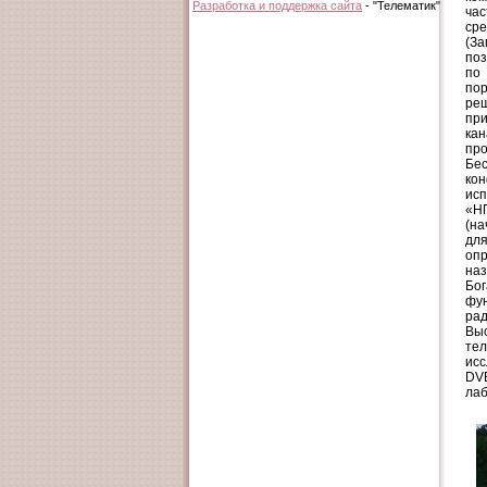
Разработка и поддержка сайта
- "Телематик"
ча
ср
(За
по
по
по
ре
пр
ка
пр
Бес
кон
исп
«НП
(на
для
оп
наз
Бог
фу
рад
Вы
тел
ис
DV
лаб