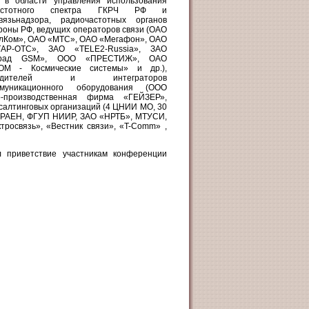
в в области управления использования
частотного спектра ГКРЧ РФ и
связьнадзора, радиочастотных органов
оны РФ, ведущих операторов связи (ОАО
лКом», ОАО «МТС», ОАО «Мегафон», ОАО
АР-ОТС», ЗАО «TELE2-Russia», ЗАО
оград GSM», ООО «ПРЕСТИЖ», ОАО
ОМ - Космические системы» и др.),
зводителей и интеграторов
ммуникационного оборудования (ООО
о-производственная фирма «ГЕЙЗЕР»,
салтинговых организаций (4 ЦНИИ МО, 30
РАЕН, ФГУП НИИР, ЗАО «НРТБ», МТУСИ,
росвязь», «Вестник связи», «T-Comm» ,
 приветствие участникам конференции