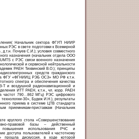
доления( Начальник сектора ФГУП НИИР
ных РЭС в свете подготовки к Всемирной
.т.н. Почуев С.И.); условия совместного
ного назначения (начальник отдела ООО
й UMTS с РЭС связи военного назначения
нологической и сервисной нейтральности
адемик РАЕН Тихвинский В.О.); принципы
адиоэлектронных средств гражданского
ела ФГУ «ФГНИИЦ РЭБ ОСЗ» МО РФ к.т.н.
тотного спектра и обеспечения качества
B-T и воздушной радионавигационной и
еления ИТТ РАЕН, к.т.н., чл. корр. РАЕН
она частот 790…862 МГц) РЭС цифрового
ехнологии-30», Будюк И.Н.), результаты
онного приема в системе ЦТВ стандарта
ым приемникам-приставкам (Начальник
те круглого стола «Совершенствование
ивно-правовой базы – действенный
б повышения использования РЧС и
ие доступа пользователей к частотному
у» прошла дискуссия, в ходе которой