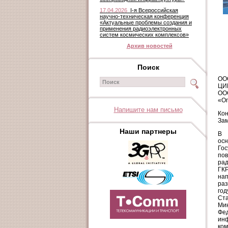
17.04.2026
I-я Всероссийская
научно-техническая конференция
«Актуальные проблемы создания и
применения радиоэлектронных
систем космических комплексов»
Архив новостей
Поиск
ООО
ЦИ
ООО
«Оп
Напишите нам письмо
Ко
Зам
Наши партнеры
В 
ос
Гос
по
рад
ГК
на
ра
год
Ст
Ми
Фед
ин
ко