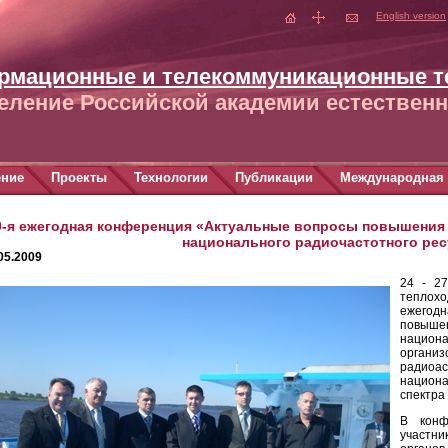
English version
рмационные и телекоммуникационные т
еление Российской академии естественн
ение
Проекты
Технологии
Публикации
Международная 
9-я ежегодная конференция «Актуальные вопросы повышения
национального радиочастотного рес
05.2009
24 - 27
теплох
ежегод
повыше
национ
орга
радио
национ
спектра 
В конф
участн