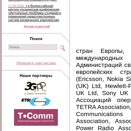
17.04.2026
I-я Всероссийская
научно-техническая конференция
«Актуальные проблемы создания и
применения радиоэлектронных
систем космических комплексов»
Архив новостей
Поиск
стран Европы, 
международных
Напишите нам письмо
Администраций св
европейских стр
Наши партнеры
(Ericsson, Nokia 
(UK) Ltd, Hewlet
UK Ltd, Sony UK 
Ассоциаций опе
TETRA Association, 
Communications 
Association, Ass
Power Radio Asso