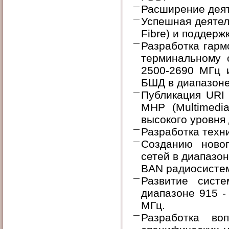
Расширение деят
Успешная деятель
Fibre) и поддержк
Разработка гарм
терминальному 
2500-2690 МГц 
БШД в диапазоне
Публикация URI 
MHP (Multimedi
высокого уровня 
Разработка техн
Созданию ново
сетей в диапазо
BAN радиосисте
Развитие сист
диапазоне 915 -
МГц.
Разработка во