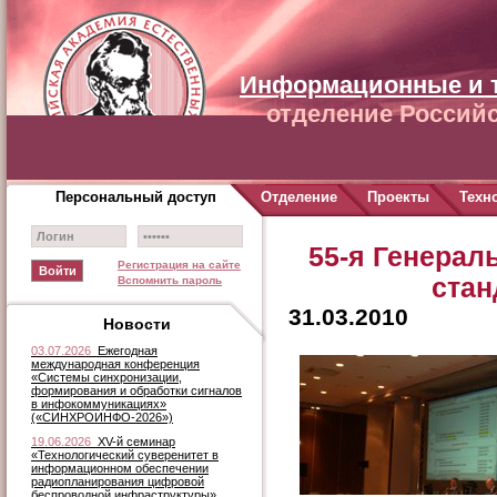
Информационные и 
отделение Российс
Персональный доступ
Отделение
Проекты
Техн
55-я Генерал
Регистрация на сайте
стан
Вспомнить пароль
31.03.2010
Новости
03.07.2026
Ежегодная
международная конференция
«Системы синхронизации,
формирования и обработки сигналов
в инфокоммуникациях»
(«СИНХРОИНФО-2026»)
19.06.2026
XV-й семинар
«Технологический суверенитет в
информационном обеспечении
радиопланирования цифровой
беспроводной инфраструктуры»