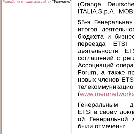
Разработка и поддержка сайта
- "Телематик"
(Orange, Deutsch
ITALIA S.p.A , MOBI
55-я Генеральна
итогов деятельн
бюджета и бизнес
переезда ETSI 
деятельности ET
соглашений с рег
Ассоциаций опера
Forum, а также п
новых членов ETS
телекоммуни
(
www.meranetwork
Генеральным ди
ETSI в своем докл
ой Генеральной 
были отмечены: