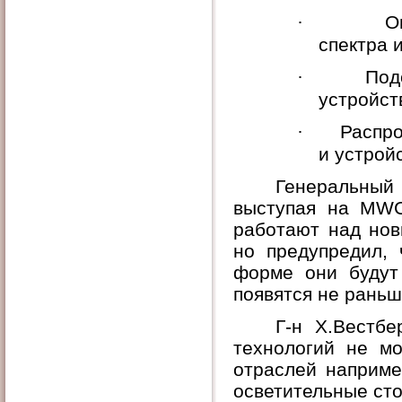
·
О
спектра 
·
Под
устройст
·
Распро
и устрой
Генеральны
выступая на MWC
работают над нов
но предупредил, 
форме они будут 
появятся не раньш
Г-н Х.Вестбе
технологий не м
отраслей наприме
осветительные ст