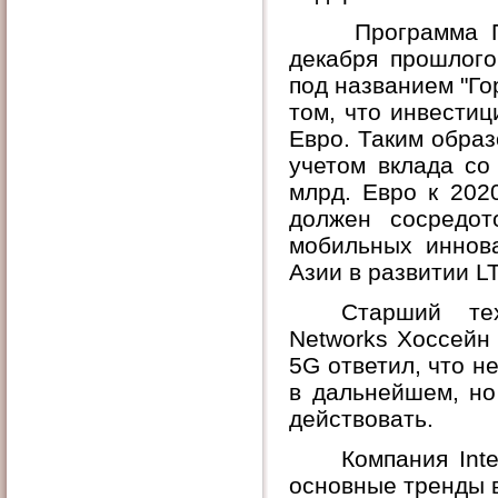
Программа 
декабря прошлого
под названием "Го
том, что инвестиц
Евро. Таким образ
учетом вклада со
млрд. Евро к 202
должен сосредот
мобильных иннов
Азии в развитии L
С
тарший те
Network
s
Хоссейн 
5G ответил, что н
в дальнейшем, но
действовать.
Компания Int
основные тренды в