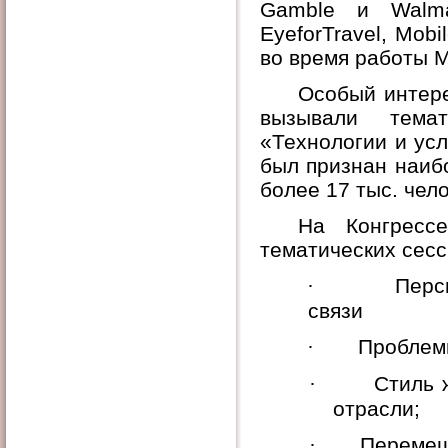
Gamble
и
Walma
EyeforTravel
,
Mobi
во время работы 
Особый интер
вызывали темат
«Технологии и ус
был признан наибо
более 17 тыс. чело
На Конгресс
тематических сесс
·
Перс
связи
·
Проблемы
·
Стиль 
отрасли;
·
Перемещ