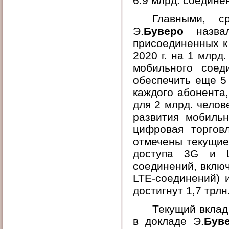
6.9 млрд. соедине
Главными, с
Э.
Буверо
назвал
присоединенных к
2020 г. на 1 млрд
мобильного соед
обеспечить еще 5
каждого абонента
для 2 млрд. чело
развития мобиль
цифровая торгов
отмечены текущие
доступа 3G и L
соединений, включа
LTE-соединений) 
достигнут 1,7 трлн
Текущий вклад
в докладе Э.
Був