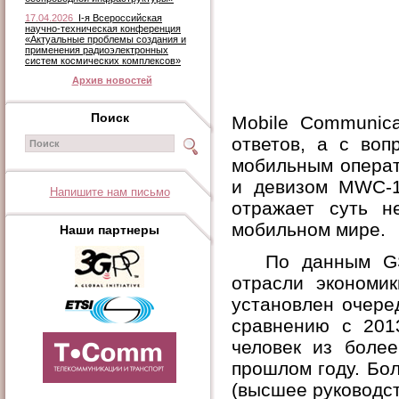
17.04.2026
I-я Всероссийская
научно-техническая конференция
«Актуальные проблемы создания и
применения радиоэлектронных
систем космических комплексов»
Архив новостей
Поиск
Mobile Communica
ответов, а с воп
мобильным операт
и девизом
MWC
-
Напишите нам письмо
отражает суть н
мобильном мире.
Наши партнеры
По данным GS
отрасли экономи
установлен очере
сравнению с 201
человек из боле
прошлом году. Бо
(высшее руководс