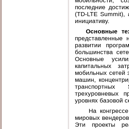
мобильности, с
последние достиж
(TD-
LTE
Summit
),
инициативу.
Основные те
представленные 
развитии програ
большинства сете
Основные усили
капитальных за
мобильных сетей 
машин, концентри
транспортных
трехуровневых п
уровнях базовой с
На конгрессе
мировых вендеров
Эти проекты ре