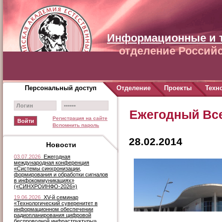
Информационные и 
отделение Российс
Персональный доступ
Отделение
Проекты
Техн
Ежегодный Вс
Регистрация на сайте
Вспомнить пароль
28.02.2014
Новости
03.07.2026
Ежегодная
международная конференция
«Системы синхронизации,
формирования и обработки сигналов
в инфокоммуникациях»
(«СИНХРОИНФО-2026»)
19.06.2026
XV-й семинар
«Технологический суверенитет в
информационном обеспечении
радиопланирования цифровой
беспроводной инфраструктуры»