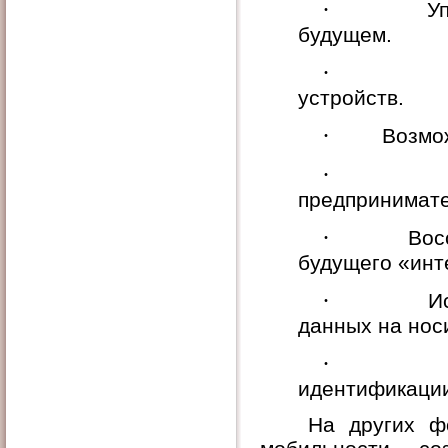
·
У
будущем.
·
устройств.
·
Возмо
·
предпринимате
·
Вос
будущего «инт
·
И
данных на нос
·
идентификаци
На других ф