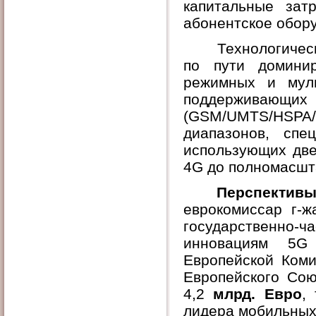
капитальные за
абонентское обор
Технологичес
по пути домини
режимных и мул
поддерживаю
(GSM/UMTS/HSPA/C
диапазонов, сп
использующих две
4G до полномасшт
Перспективы
еврокомиссар г-
государственно
инновациям 5G
Европейской Коми
Европейского Сою
4,2
млрд. Евро
,
лидера мобильных