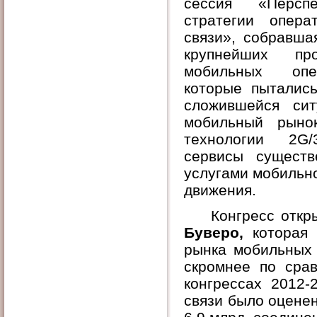
сессия «Перспе
стратегии опера
связи», собравша
крупнейших пр
мобильных опе
которые пыталис
сложившейся сит
мобильный рыно
технологии 2
G
/
сервисы существ
услугами мобильно
движения.
Конгресс отк
Буверо,
которая
рынка мобильных 
скромнее по сра
конгрессах 2012-
связи было оценен