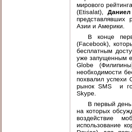
мирового рейтинг
(
Etisalat
),
Даниел
представлявших 
Азии и Америки.
В конце пер
(
Facebook
), кото
бесплатным дост
уже запущенным е
Globe (Филипины
необходимости бе
похвалил успехи 
рынок
SMS
и гот
S
k
ype.
В первый день
на которых обсуж
воздействие мо
использование к