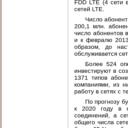
FDD LTE (4 сети 
сетей LTE.
Число абоненто
200,1 млн. абоне
число абонентов в
и к февралю 2013
образом, до на
обслуживается се
Более 524 оп
инвестируют в со
1371 типов абоне
компаниями, из н
работу в сетях с 
По прогнозу б
к 2020 году в
соединений, а с
общего числа сете