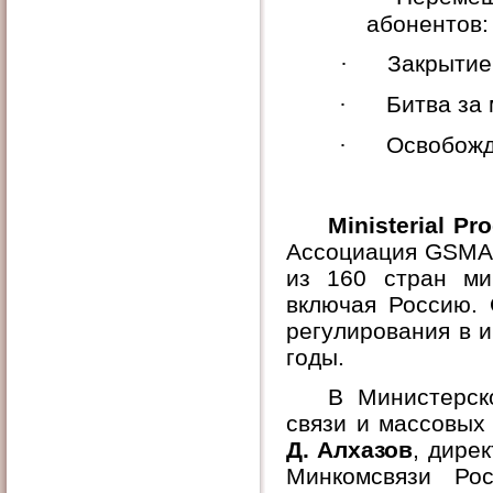
абонентов:
·
Закрытие
·
Битва за
·
Освобожд
Ministerial P
Ассоциация GSMA 
из 160 стран ми
включая Россию. 
регулирования в 
годы.
В Министерск
связи и массовы
Д. Алхазов
, дире
Минкомсвязи Р