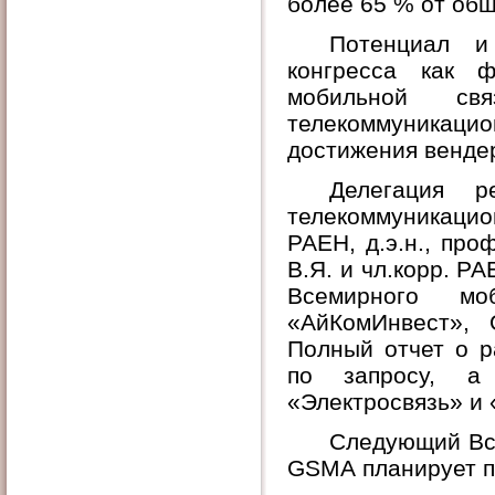
более 65 % от общ
Потенциал и
конгресса как 
мобильной св
телекоммуникац
достижения вендер
Делегация р
телекоммуникаци
РАЕН, д.э.н., проф
В.Я. и чл.корр. РА
Всемирного м
«АйКомИнвест»,
Полный отчет о р
по запросу, а
«Электросвязь» и
Следующий Вс
GSMA
планирует п