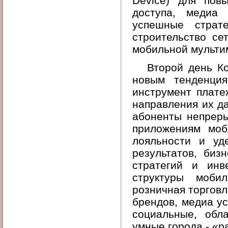
Device
) для пов
доступа, медиа 
успешные страте
строительство се
мобильной мульти
Второй день Кон
новым тенденция
инструмент плате
направления их д
абоненты непреры
приложениям моб
лояльности и уд
результатов, биз
стратегий и инв
структуры моби
розничная торговл
брендов, медиа у
социальные, обл
умные города - «р