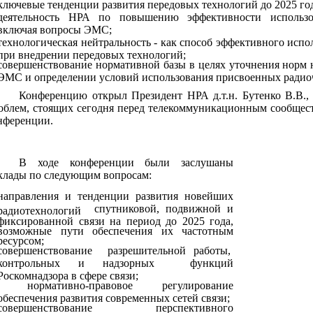
ключевые тенденции развития передовых технологий до 2025 год
деятельность НРА по повышению эффективности использов
включая вопросы ЭМС;
технологическая нейтральность - как способ эффективного испо
при внедрении передовых технологий;
совершенствование нормативной базы в целях уточнения норм 
ЭМС и определении условий использования присвоенных радиоч
Конференцию открыл Президент НРА д.т.н. Бутенко В.В.,
облем, стоящих сегодня перед телекоммуникационным сообщес
нференции.
В ходе конференции были заслушаны
клады по следующим вопросам:
направления и тенденции развития новейших
спутниковой, подвижной и
радиотехнологий
фиксированной связи на период до 2025 года,
возможные пути обеспечения их частотным
ресурсом;
совершенствование
разрешительной работы,
контрольных и надзорных
функций
Роскомнадзора в сфере связи;
нормативно-правовое регулирование
обеспечения развития современных сетей связи;
совершенствование перспективного