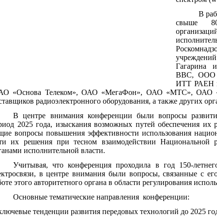
В ра
свыше 80
организаци
исполните
Роскомнадз
учреждени
Гагарина 
ВВС, ООО 
ИТТ РАЕН и
АО «Основа Телеком», ОАО «МегаФон», ОАО «МТС», ОАО «
ставщиков радиоэлектронного оборудования, а также других орг
В центре внимания конференции были вопросы развити
риод 2025 года, изыскания возможных путей обеспечения их 
щие вопросы повышения эффективности использования национа
ти их решения при тесном взаимодействии Национальной р
ганами исполнительной власти.
Учитывая, что конференция проходила в год 150-летне
ектросвязи, в центре внимания были вопросы, связанные с ег
боте этого авторитетного органа в области регулирования испол
Основные тематические направления конференции:
ключевые тенденции развития передовых технологий до 2025 год