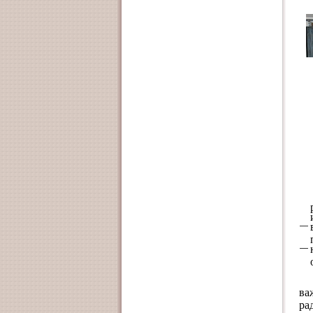
ва
ра