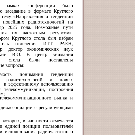
 рамках конференции было
но заседание в формате Круглого
а тему «Направления и тенденции
я новейших радиотехнологий на
до 2025 года. Возможные пути
ения их частотным ресурсом».
ором Круглого стола был избран
датель отделения ИТТ РАЕН,
ор, доктор экономических наук
ский В.О. В центр внимания
го стола были поставлены
ие вопросы:
димость понимания тенденций
ия радиотехнологий и новых
к эффективному использованию
 телекоммуникаций, построения
ом;
 телекоммуникационного рынка и
радиоассоциации с регулирующими
 которых, в частности отмечается
и единой позиции пользователей
 использования радиочастотного