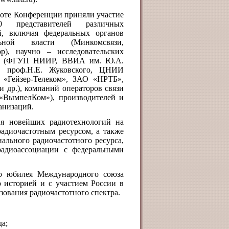
боте Конференции приняли участие
 представителей различных
й, включая федеральных органов
льной власти (Минкомсвязи,
ор), научно – исследовательских
й (ФГУП НИИР, ВВИА им. Ю.А.
и проф.Н.Е. Жуковского, ЦНИИ
«Гейзер-Телеком», ЗАО «НРТБ»,
 др.), компаний операторов связи
ВымпелКом»), производителей и
анизаций.
я новейших радиотехнологий на
радиочастотным ресурсом, а также
льного радиочастотного ресурса,
адиоассоциации с федеральными
го юбилея Международного союза
о историей и с участием России в
ьзования радиочастотного спектра.
а;