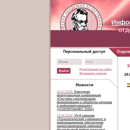
Инфо
отд
Персональный доступ
Отдел
1
Регистрация на сайте
Вспомнить пароль
29.
Новости
03.07.2026
Ежегодная
международная конференция
«Системы синхронизации,
формирования и обработки сигналов
в инфокоммуникациях»
(«СИНХРОИНФО-2026»)
19.06.2026
XV-й семинар
«Технологический суверенитет в
информационном обеспечении
радиопланирования цифровой
беспроводной инфраструктуры»