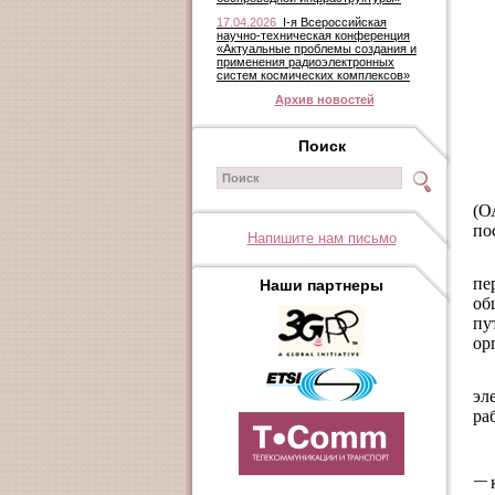
17.04.2026
I-я Всероссийская
научно-техническая конференция
«Актуальные проблемы создания и
применения радиоэлектронных
систем космических комплексов»
Архив новостей
Поиск
(О
по
Напишите нам письмо
пе
Наши партнеры
об
пу
ор
эл
ра