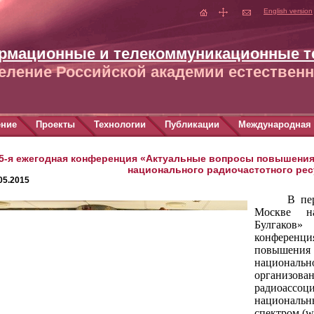
English version
рмационные и телекоммуникационные т
еление Российской академии естественн
ение
Проекты
Технологии
Публикации
Международная 
5-я ежегодная конференция «Актуальные вопросы повышени
национального радиочастотного рес
05.2015
В пе
Москве н
Булгаков»
конферен
повышения
национальн
организ
радиоассо
национальн
спектром (w