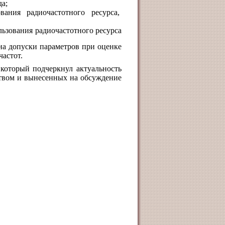
а;
ания радиочастотного ресурса,
льзования радиочастотного ресурса
на допуски параметров при оценке
астот.
 который подчеркнул актуальность
твом и вынесенных на обсуждение