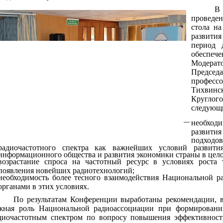
В
проведе
стола н
развити
период 
обеспеч
Модерат
Предсе
професс
Тихвин
Кругло
следующ
необхо
развит
подходов
радиочастотного спектра как важнейших условий развития
информационного общества и развития экономики страны в цел
возрастание спроса на частотный ресурс в условиях роста
появления новейших радиотехнологий;
необходимость более тесного взаимодействия Национальной 
органами в этих условиях.
По результатам Конференции выработаны рекомендации, в
жная роль Национальной радиоассоциации при формировани
диочастотным спектром по вопросу повышения эффективности