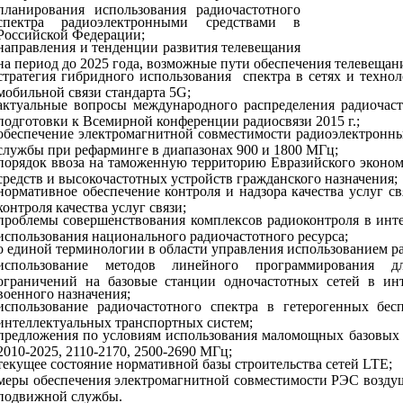
планирования использования радиочастотного
спектра радиоэлектронными средствами в
Российской Федерации;
направления и тенденции развития телевещания
на период до 2025 года, возможные пути обеспечения телевещан
стратегия гибридного использования
спектра в сетях и техно
мобильной связи стандарта 5G;
актуальные вопросы международного распределения радиочаст
подготовки к Всемирной конференции радиосвязи 2015 г.;
обеспечение электромагнитной совместимости радиоэлектронны
службы при рефарминге в диапазонах 900 и 1800 МГц;
порядок ввоза на таможенную территорию Евразийского эконо
средств и высокочастотных устройств гражданского назначения;
нормативное обеспечение контроля и надзора качества услуг с
контроля качества услуг связи;
проблемы совершенствования комплексов радиоконтроля в инт
использования национального радиочастотного ресурса;
о единой терминологии в области управления использованием ра
использование методов линейного программирования дл
ограничений на базовые станции одночастотных сетей в и
военного назначения;
использование радиочастотного спектра в гетерогенных бес
интеллектуальных транспортных систем;
предложения по условиям использования маломощных базовых с
2010-2025, 2110-2170, 2500-2690 МГц;
текущее состояние нормативной базы строительства сетей LTE;
меры обеспечения электромагнитной совместимости РЭС возду
подвижной службы.