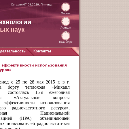
Сегодня 07.08.2026, Пятница
Москва
ехнологии
ых наук
Лондон
Нью Йорк
деятельность
Контакты
я эффективности использования
урса»
риод с 25 по 28 мая 2015 г. в г.
а борту теплохода «Михаил
 состоялась 15-я ежегодная
ция «Актуальные вопросы
 эффективности использования
ого радиочастотного ресурса»,
ованная Национальной
циацией (НРА), объединяющей
ых пользователей радиочастотным
ww.nra.ru).