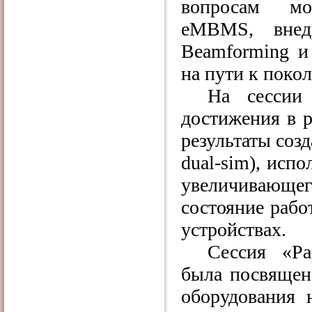
вопросам мо
eMBMS
, вне
Beamforming
и 
на пути к поко
На сессии
достижения в 
результаты соз
dual
-
sim
), испо
увеличивающе
состояние рабо
устройствах.
Сессия «Ра
была посвящен
оборудования