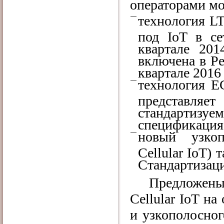
операторами мо
технология L
под IoT в с
квартале 201
включена в Ре
квартале 2016 
технология 
представл
стандартизуе
спецификация 
новый узкоп
Cellular IoT)
Стандартизаци
Предложены д
Cellular IoT н
и узкополосно