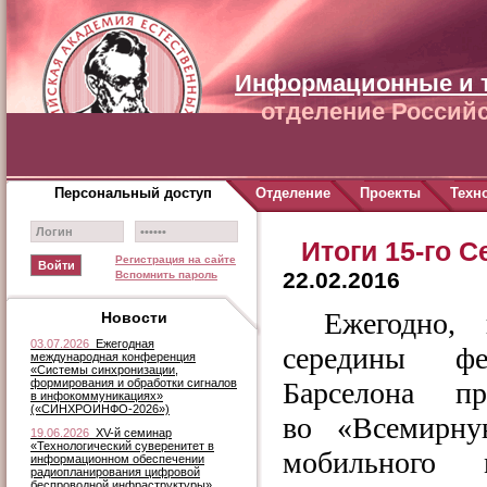
Информационные и 
отделение Российс
Персональный доступ
Отделение
Проекты
Техн
Итоги 15-го 
Регистрация на сайте
22.02.2016
Вспомнить пароль
Ежегодно, 
Новости
03.07.2026
Ежегодная
середины фе
международная конференция
«Системы синхронизации,
формирования и обработки сигналов
Барселона пр
в инфокоммуникациях»
(«СИНХРОИНФО-2026»)
во «Всемирну
19.06.2026
XV-й семинар
«Технологический суверенитет в
мобильного 
информационном обеспечении
радиопланирования цифровой
беспроводной инфраструктуры»