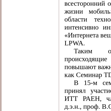
всесторонний о
жизни мобиль
области техн
интенсивно ин
«Интернета ве
LPWA
.
Таким об
происходящи
повышают важно
как Семинар
T
В 15-м се
принял участи
ИТТ РАЕН, чл
д.э.н., проф. В