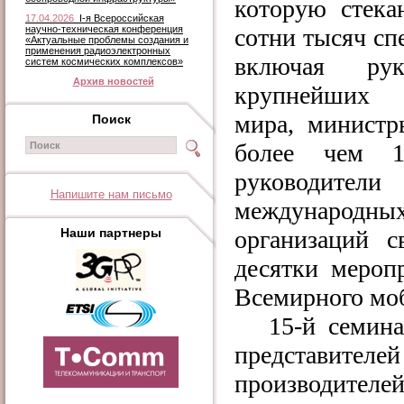
которую стека
17.04.2026
I-я Всероссийская
научно-техническая конференция
сотни тысяч сп
«Актуальные проблемы создания и
применения радиоэлектронных
включая руко
систем космических комплексов»
Архив новостей
крупнейших о
мира, министр
Поиск
более чем 1
руководители
Напишите нам письмо
международны
Наши партнеры
организаций с
десятки мероп
Всемирного моб
15-й семин
представител
производителей