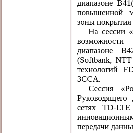
диапазоне B41(
повышенной м
зоны покрытия 
На сессии 
возможности
диапазоне В4
(
Softbank
,
NTT
технологий FD
3CCA.
Сессия «Р
Руководящего
сетях
TD
-
LTE
инновационны
передачи данны