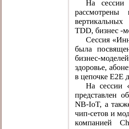
На сессии 
рассмотрены
вертикальных
TDD, бизнес -
Сессия «Ин
была посвяще
бизнес-модел
здоровье, абон
в цепочке Е2Е 
На сессии 
представлен об
NB-IоT, а такж
чип-сетов и мо
компанией
Ch