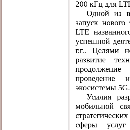
200 кГц для LT
Одной из в
запуск нового
LTE названно
успешной деяте
г.г.. Целями 
развитие те
продолжение
проведение и
экосистемы 5
G
.
Усилия раз
мобильной св
стратегически
сферы услуг