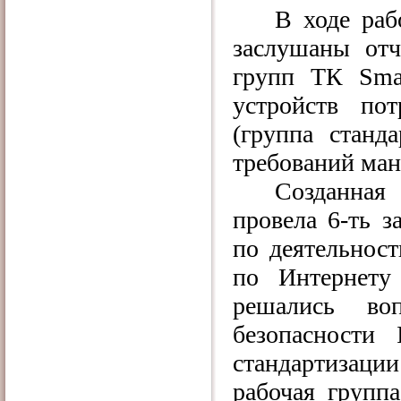
В ходе раб
заслушаны отч
групп ТК
Sma
устройств пот
(группа станд
требований ма
Созданная
провела 6-ть з
по деятельнос
по Интернету
решались во
безопасности
стандартизаци
рабочая групп