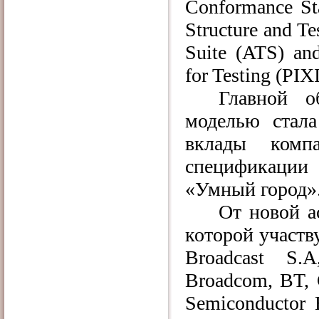
Conformance
St
Structure
and
Te
Suite
(
ATS
)
an
for
Testing
(
PIX
Главной 
моделью стал
вклады ком
спецификации
«Умный город»
От новой а
которой участв
Broadcast S.
Broadcom, BT, 
Semiconductor 