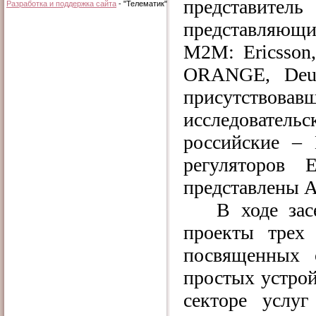
представител
Разработка и поддержка сайта
- "Телематик"
представляющи
М2М: Ericsson,
ORANGE, Deuts
присутство
исследователь
российские –
регуляторов 
представлены 
В ходе за
проекты трех
посвященных 
простых устро
секторе услу