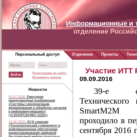
Информационные и 
отделение Российс
Персональный доступ
Отделение
Проекты
Техн
Участие ИТТ 
Регистрация на сайте
09.09.2016
Вспомнить пароль
39-е со
Новости
03.07.2026
Ежегодная
Технического 
международная конференция
«Системы синхронизации,
формирования и обработки сигналов
SmartM
2
M
в инфокоммуникациях»
(«СИНХРОИНФО-2026»)
проходило в пе
19.06.2026
XV-й семинар
«Технологический суверенитет в
сентября 2016 г
информационном обеспечении
радиопланирования цифровой
беспроводной инфраструктуры»