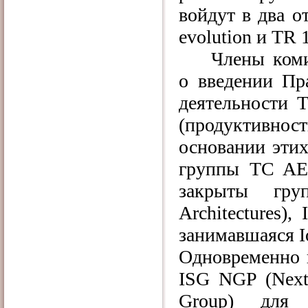
войдут в два о
evolution и TR 1
Члены ком
о введении Пр
деятельности 
(продуктивност
основании этих
группы TC AER
закрыты
гру
Architectures)
занимавшаяся
I
Одновременно
ISG NGP (Next G
Group)
для