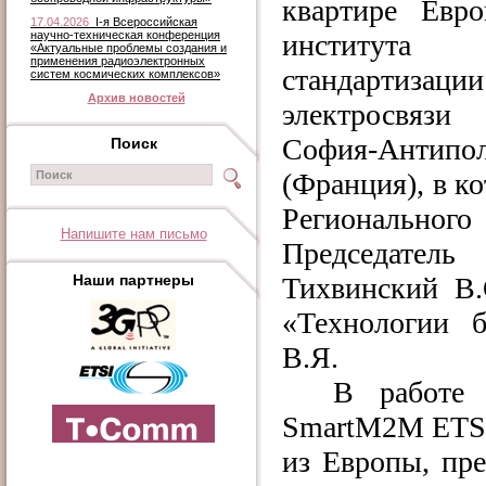
квартире Евро
17.04.2026
I-я Всероссийская
научно-техническая конференция
института
«Актуальные проблемы создания и
применения радиоэлектронных
стандартизации
систем космических комплексов»
Архив новостей
электросвя
София-Антипо
Поиск
(Франция), в к
Регионального
Напишите нам письмо
Председатель
Наши партнеры
Тихвинский В
«Технологии б
В.Я.
В работе 
SmartM
2
M
ETS
из Европы, пре