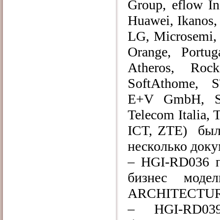
Group, eflow In
Huawei, Ikanos, 
LG, Microsemi, 
Orange, Portu
Atheros, Ro
SoftAthome, ST
E+V GmbH, Sumi
Telecom Italia, 
ICT, ZTE) был
несколько док
– HGI-RD036 п
бизнес мод
ARCHITECTUR
–
HGI-RD039