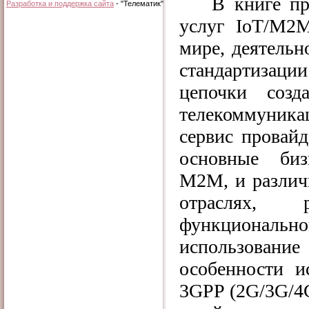
В книге пр
Разработка и поддержка сайта
- "Телематик"
услуг IoT/М2М
мире, деятельн
стандартизац
цепочки созд
телекоммуник
сервис провай
основные биз
М2М, и различ
отраслях, 
функционал
использовани
особенности и
3GPP (2G/3G/4G