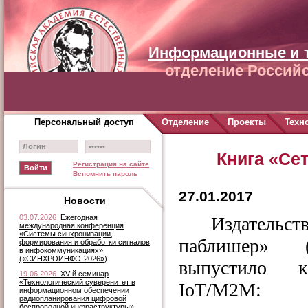
Информационные и 
отделение Российс
Персональный доступ
Отделение
Проекты
Техн
Книга «Сет
Регистрация на сайте
Вспомнить пароль
27.01.2017
Новости
03.07.2026
Ежегодная
Издатель
международная конференция
«Системы синхронизации,
паблишер» 
формирования и обработки сигналов
в инфокоммуникациях»
(«СИНХРОИНФО-2026»)
выпустило 
19.06.2026
XV-й семинар
«Технологический суверенитет в
IoT/M2M: т
информационном обеспечении
радиопланирования цифровой
беспроводной инфраструктуры»