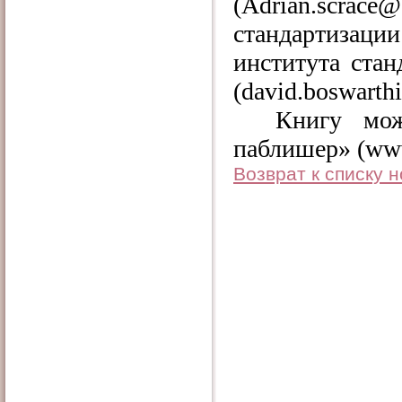
(Adrian.scra
стандартизац
института стан
(david.boswarthi
Книгу мож
паблишер» (www.
Возврат к списку 