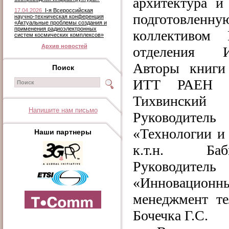
архитектура и
17.04.2026
I-я Всероссийская
подготовленн
научно-техническая конференция
«Актуальные проблемы создания и
применения радиоэлектронных
коллективом Р
систем космических комплексов»
Архив новостей
отделения
Авторы книги 
Поиск
ИТТ РАЕН пр
Тихвинск
Напишите нам письмо
Руководит
«Технологии и
Наши партнеры
к.т.н. Ба
Руководит
«Инновационн
менеджмент те
Бочечка Г.С.