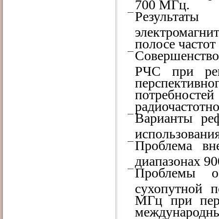
700 МГц.
Результаты
электромагнит
полосе частот 
Совершенство
РЧС при реш
перспективн
потребносте
радиочастотно
Варианты ре
использования
Проблема вн
диапазонах 90
Проблемы о
сухопутной 
МГц при пер
международны