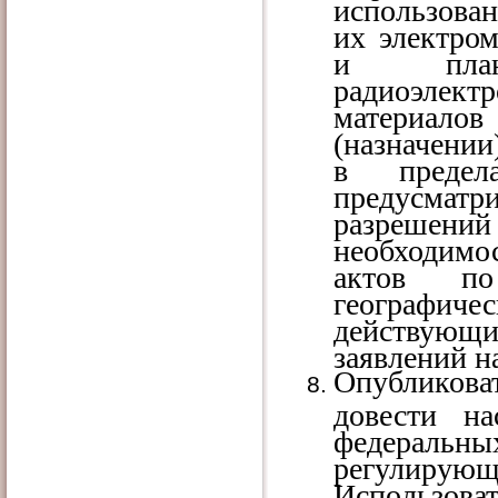
использован
их электро
и плани
радиоэлек
материало
(назначении
в предел
предусмат
разрешени
необходим
актов по
географи
действующи
заявлений н
Опубликова
довести н
федеральн
регулирующи
Использо