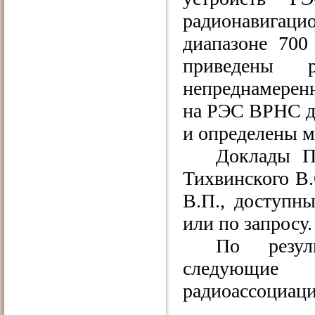
радионавигаци
диапазоне 700
приведены р
непреднамеренн
на РЭС ВРНС дл
и определены м
Доклады П
Тихвинского В.О
В.П., доступн
или по запросу.
По резул
следующие
радиоассоциаци