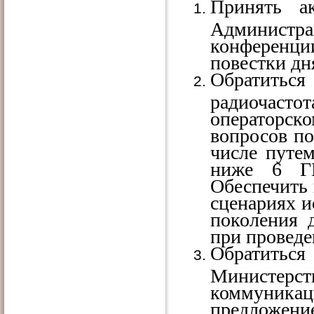
Принять а
Админист
конференц
повестки дн
Обратить
радиочасто
операторск
вопросов по
числе путем
ниже 6 ГГ
Обеспечить
сценариях и
поколения 
при проведе
Обратиться
Министерст
коммуникац
предложени