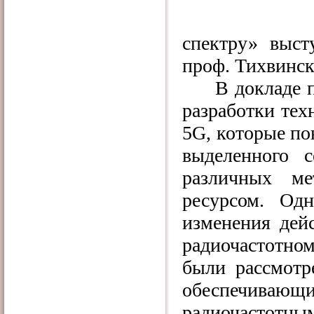
спектру» выс
проф. Тихвинск
В докладе 
разработки тех
5G, которые п
выделенного с
различных ме
ресурсом. Од
изменения дей
радиочастотно
были рассмотр
обеспечива
радиочастотны