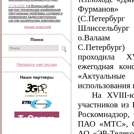
17.04.2026
I-я Всероссийская
Фурманов»
научно-техническая конференция
«Актуальные проблемы создания и
(С.Петербу
применения радиоэлектронных
систем космических комплексов»
Шлиссельбу
Архив новостей
о.Валаа
Поиск
С.Петербург)
проходила
X
ежегодная кон
Напишите нам письмо
«Актуальные
Наши партнеры
использования 
На
XVIII
-
участников из
Роскомнадзор
ПАО «МТС», 
АО «ЭР-Телеко