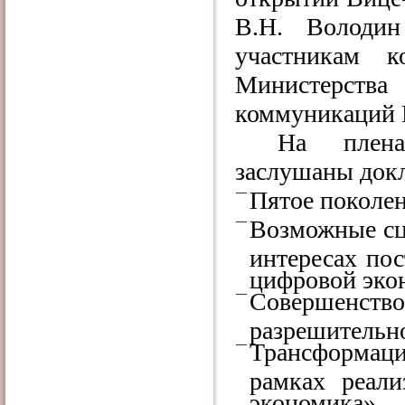
В.Н. Володин
участникам к
Министерства
коммуникаций 
На плена
заслушаны док
Пятое поколен
Возможные сц
интересах по
цифровой эко
Совершенст
разрешительно
Трансформаци
рамках реали
экономика».