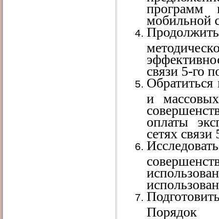
программ 
мобильной с
Продолжить
методиче
эффективно
связи 5-го 
Обратиться 
и массовы
совершенст
оплаты эк
сетях связи 
Исследов
совершен
использова
использован
Подготовит
Порядок п