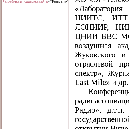
Разработка и поддержка сайта
- "Телематик"
«Лаборатори
НИИТС, ИТТ
ЛОНИИР, НИИ
ЦНИИ ВВС МО
воздушная а
Жуковского и
отраслевой п
спектр», Журн
Last Mile» и др.
Конферен
радиоассоциа
Радио», д.т.н
государственно
открытии Вице