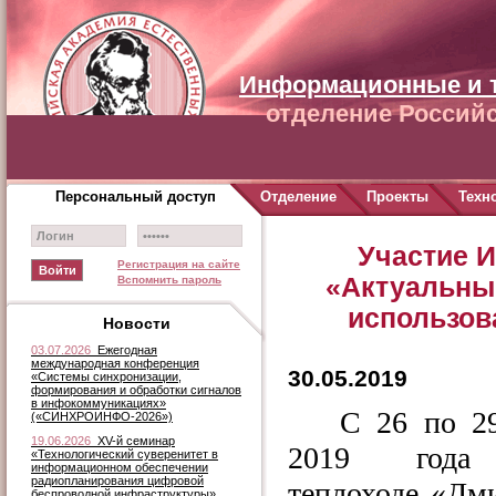
Информационные и 
отделение Российс
Персональный доступ
Отделение
Проекты
Техн
Участие И
Регистрация на сайте
«Актуальны
Вспомнить пароль
использов
Новости
03.07.2026
Ежегодная
международная конференция
30.05.2019
«Системы синхронизации,
формирования и обработки сигналов
в инфокоммуникациях»
С 26 по 2
(«СИНХРОИНФО-2026»)
19.06.2026
XV-й семинар
2019 год
«Технологический суверенитет в
информационном обеспечении
радиопланирования цифровой
теплоходе «Дм
беспроводной инфраструктуры»