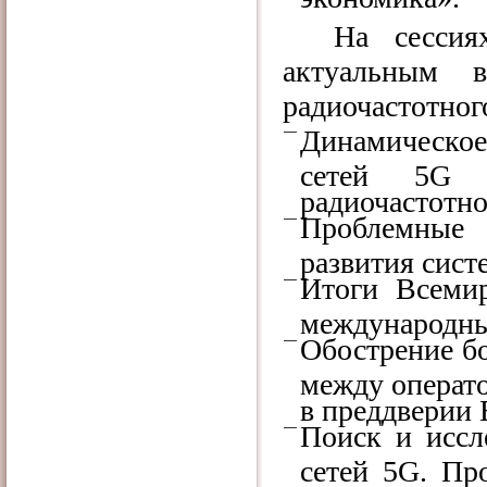
На сессия
актуальным в
радиочастотног
Динамическо
сетей 5G 
радиочастотно
Проблемные
развития сист
Итоги Всеми
международны
Обострение бо
между операт
в преддверии 
Поиск и иссл
сетей 5G. Пр