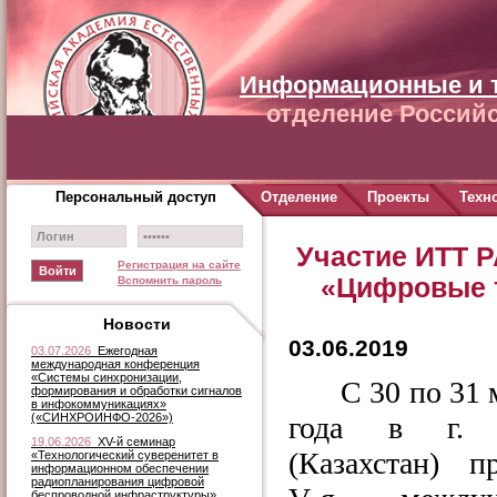
Информационные и 
отделение Российс
Персональный доступ
Отделение
Проекты
Техн
Участие ИТТ 
Регистрация на сайте
«Цифровые т
Вспомнить пароль
Новости
03.06.2019
03.07.2026
Ежегодная
международная конференция
«Системы синхронизации,
С 30 по 31 
формирования и обработки сигналов
в инфокоммуникациях»
(«СИНХРОИНФО-2026»)
года в г. 
19.06.2026
XV-й семинар
(Казахстан) п
«Технологический суверенитет в
информационном обеспечении
радиопланирования цифровой
беспроводной инфраструктуры»