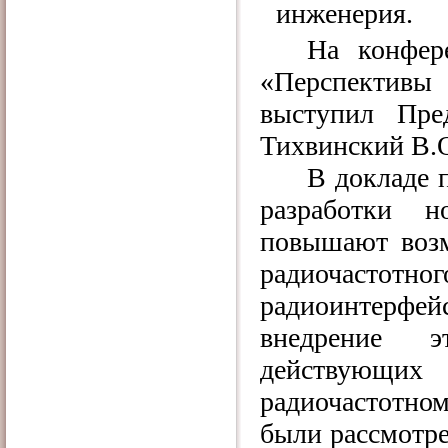
инженерия.
На конфер
«Перспективы
выступил Пре
Тихвинский В.
В докладе 
разработки 
повышают возм
радиочастот
радиоинтерфе
внедрение э
действующи
радиочастотно
были рассмотре