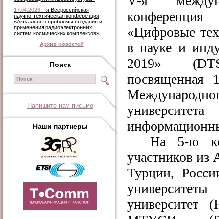
V
-я междуна
17.04.2026
I-я Всероссийская
конференция
научно-техническая конференция
«Актуальные проблемы создания и
применения радиоэлектронных
«Цифровые тех
систем космических комплексов»
в науке и инд
Архив новостей
2019» (DTSI
Поиск
посвященная 1
Международно
Напишите нам письмо
университета
информационны
Наши партнеры
На 5-ю к
участников из 
Турции, Росси
университеты
университет (