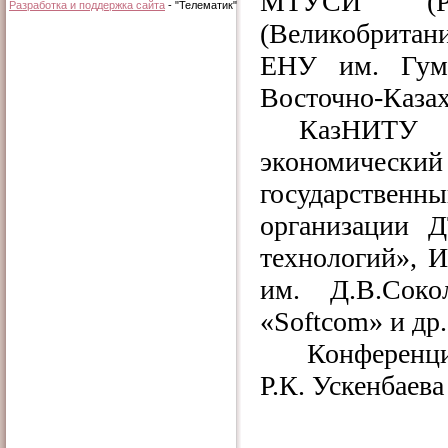
МТУСИ (Рос
Разработка и поддержка сайта
- "Телематик"
(Великобритани
ЕНУ им. Гум
Восточно-Ка
КазНИТУ и
экономический
государствен
организации 
технологий», И
им. Д.В.Сок
«Softcom» и др.
Конференци
Р.К. Ускенбаева 