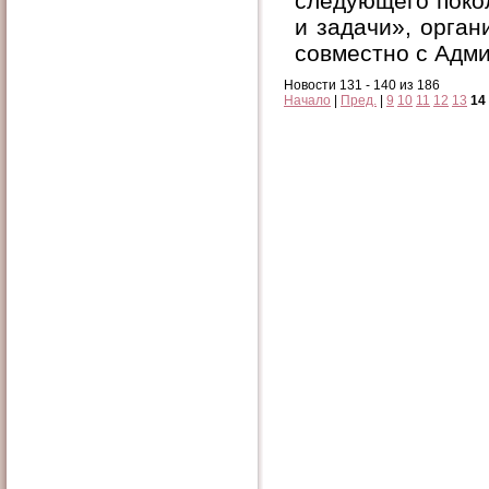
следующего поко
и задачи», орга
совместно с Адм
Новости 131 - 140 из 186
Начало
|
Пред.
|
9
10
11
12
13
14