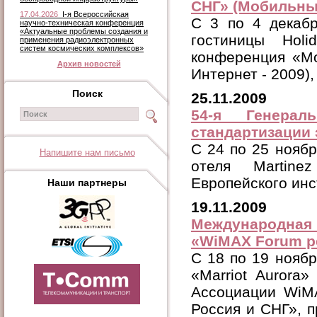
СНГ» (Мобильный
17.04.2026
I-я Всероссийская
C 3 по 4 декабр
научно-техническая конференция
«Актуальные проблемы создания и
гостиницы Hol
применения радиоэлектронных
систем космических комплексов»
конференция «М
Архив новостей
Интернет - 2009),
Поиск
25.11.2009
54-я Генерал
стандартизации 
C 24 по 25 ноября
Напишите нам письмо
отеля Martine
Европейского инс
Наши партнеры
19.11.2009
Международна
«WiMAX Forum р
C 18 по 19 ноябр
«Marriot Aurora
Ассоциации WiM
Россия и СНГ», 