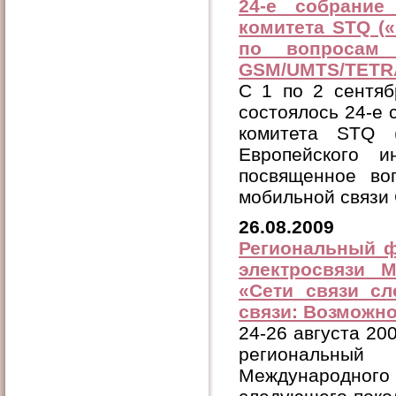
24-е собрание
комитета STQ («
по вопросам 
GSM/UMTS/TETR
C 1 по 2 сентяб
состоялось 24-е 
комитета STQ 
Европейского и
посвященное во
мобильной связ
26.08.2009
Региональный ф
электросвязи 
«Сети связи с
связи: Возможно
24-26 августа 200
региональный
Международног