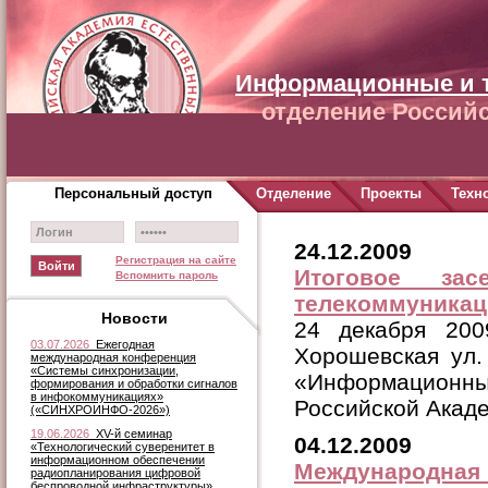
Информационные и 
отделение Российс
Персональный доступ
Отделение
Проекты
Техн
24.12.2009
Регистрация на сайте
Итоговое за
Вспомнить пароль
телекоммуникац
Новости
24 декабря 20
03.07.2026
Ежегодная
Хорошевская ул.
международная конференция
«Системы синхронизации,
«Информацион
формирования и обработки сигналов
в инфокоммуникациях»
Российской Акад
(«СИНХРОИНФО-2026»)
19.06.2026
XV-й семинар
04.12.2009
«Технологический суверенитет в
информационном обеспечении
Международная 
радиопланирования цифровой
беспроводной инфраструктуры»