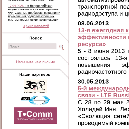
транспортной по
17.04.2026
I-я Всероссийская
научно-техническая конференция
радиодоступа и ц
«Актуальные проблемы создания и
применения радиоэлектронных
систем космических комплексов»
08.06.2013
Архив новостей
13-я ежегодная
эффективности 
Поиск
ресурса»
5 - 8 июня 2013 
состоялась 13-
Напишите нам письмо
повышения эфф
радиочастотного 
Наши партнеры
30.05.2013
5-й международ
связи - LTE Russ
C 28 по 29 мая 2
Холидей Инн. Ле
«Эволюция сетей
проводимый комп