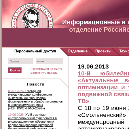
Информационные и 
отделение Российс
Персональный доступ
Отделение
Проекты
Техн
19.06.2013
Регистрация на сайте
10-й юбилей
Вспомнить пароль
«Актуальные в
Новости
оптимизации и 
03.07.2026
Ежегодная
подвижной связ
международная конференция
«Системы синхронизации,
ТВ»
формирования и обработки сигналов
в инфокоммуникациях»
C 18 по 19 июня 2
(«СИНХРОИНФО-2026»)
«Смольненски
19.06.2026
XV-й семинар
«Технологический суверенитет в
международ
информационном обеспечении
радиопланирования цифровой
автоматизирован
беспроводной инфраструктуры»