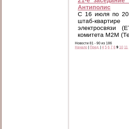
21-е заседание
Антиполис
C 16 июля по 20
штаб-квартире
электросвязи (
комитета М2М (Т
Новости 81 - 90 из 186
Начало
|
Пред.
|
4
5
6
7
8
9
10
11