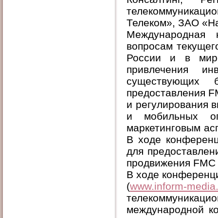
телекоммуникац
Телеком», ЗАО «На
Международная 
вопросам текущег
России и в мир
привлечения ин
существующих б
предоставления F
и регулирования 
и мобильных оп
маркетинговым асп
В ходе конферен
для предоставлен
продвижения FMC 
В ходе конференц
(
www.inform-media
телекоммуникацио
международной ко