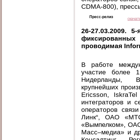
CDMA-800), прессы
Пресс-релиз
скачат
26-27.03.2009. 
фиксированных
проводимая Infor
В работе между
участие более 1
Нидерланды, Ве
крупнейших произ
Ericsson, IskraTe
интеграторов и с
операторов связ
Линк“, ОАО «МТ
«Вымпелком», OAO
Масс–медиа» и др
Консалтинг, Р