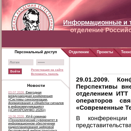
Информационные и 
отделение Российс
Персональный доступ
Отделение
Проекты
Техн
Регистрация на сайте
Вспомнить пароль
29.01.2009. Кон
Новости
Перспективы вне
отделением ИТТ
03.07.2026
Ежегодная
международная конференция
операторов св
«Системы синхронизации,
формирования и обработки сигналов
«Современные Т
в инфокоммуникациях»
(«СИНХРОИНФО-2026»)
19.06.2026
XV-й семинар
В конференции 
«Технологический суверенитет в
информационном обеспечении
представительс
радиопланирования цифровой
беспроводной инфраструктуры»