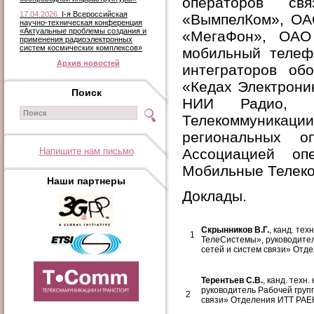
операторов с
17.04.2026
I-я Всероссийская
«ВымпелКом», ОА
научно-техническая конференция
«Актуальные проблемы создания и
«МегаФон», ОАО
применения радиоэлектронных
систем космических комплексов»
мобильный телеф
Архив новостей
интеграторов о
«Кедах Электрони
Поиск
НИИ Радио, М
Телекоммуникации
региональных о
Напишите нам письмо
Ассоциацией оп
Мобильные Телеко
Наши партнеры
Доклады.
Скрынников В.Г.
, канд. те
1
ТелеСистемы», руководите
сетей и систем связи» Отд
Терентьев С.В.
, канд. техн
руководитель Рабочей груп
2
связи» Отделения ИТТ РАЕ