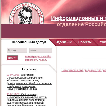
Информационные и 
отделение Российс
Персональный доступ
Отделение
Проекты
Техн
Регистрация на сайте
Вспомнить пароль
Новости
Вернуться в предыдущий разде
03.07.2026
Ежегодная
международная конференция
«Системы синхронизации,
формирования и обработки сигналов
в инфокоммуникациях»
(«СИНХРОИНФО-2026»)
19.06.2026
XV-й семинар
«Технологический суверенитет в
информационном обеспечении
радиопланирования цифровой
беспроводной инфраструктуры»