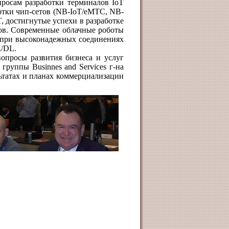
просам разработки терминалов IoT
тки чип-сетов (
NB
-
IoT
/
eMTC
,
NB
-
T, достигнутые успехи в разработке
тов. Современные облачные роботы
с при высоконадежных соединениях
L
/
DL
.
вопросы развития бизнеса и услуг
й группы
Businnes
and
Services
г-на
льтатах и планах коммерциализации