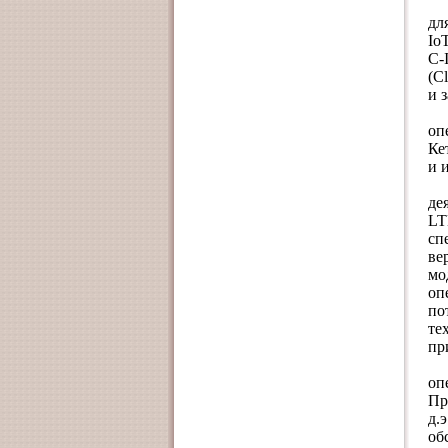
дл
Io
С-
(
C
и 
оп
Ке
и 
де
LT
сп
ве
мо
оп
по
те
пр
о
Пр
д.
об