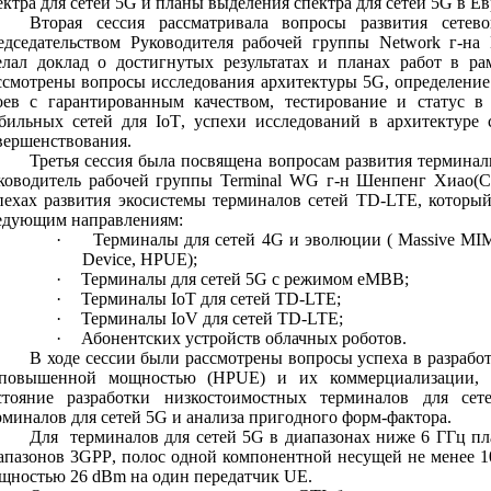
ектра для сетей 5
G
и планы выделения спектра для сетей 5
G
в Ев
Вторая сессия рассматривала вопросы развития сете
едседательством Руководителя рабочей группы
Network
г-на
елал доклад о достигнутых результатах и планах работ в р
ссмотрены вопросы исследования архитектуры 5
G
, определение
оев с гарантированным качеством, тестирование и статус 
бильных сетей для
IoT
, успехи исследований в архитектуре
вершенствования.
Третья сессия была посвящена вопросам развития терминал
ководитель рабочей группы
Terminal
WG
г-н Шенпенг Хиао(Ch
пехах развития экосистемы терминалов сетей
TD
-
LTE
, которы
едующим направлениям:
·
Терминалы
для
сетей
4G
и
эволюции
( Massive MI
Device, HPUE);
·
Терминалы для сетей 5
G
с режимом
eMBB
;
·
Терминалы
IoT
для сетей
TD
-
LTE
;
·
Терминалы
IoV
для сетей
TD
-
LTE
;
·
Абонентских устройств облачных роботов.
В ходе сессии были рассмотрены вопросы успеха в разрабо
повышенной мощностью (
HPUE
) и их коммерциализации, 
стояние разработки низкостоимостных терминалов для се
рминалов для сетей 5
G
и анализа пригодного форм-фактора.
Для терминалов для сетей 5
G
в диапазонах ниже 6 ГГц пла
апазонов 3
GPP
, полос одной компонентной несущей не менее 
щностью
26
dBm
на один передатчик
UE
.