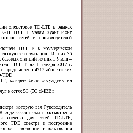
ации операторов
TD
-
LTE
в рамках
ии
GTI
TD
-
LTE
мадам Хуанг Йонг
аторов сетей и производителей
ологией TD-LTE в коммерческой
ерческую эксплуатацию. Из них 35
. базовых станций из них 1,5 млн –
сетей TD-LTE на 1 января 2017 г.
 г. представлено 4717 абонентских
D/TDD.
LTE
, которые были обсуждены на
уг в сетях 5
G
(5
G
eMBB
);
пектра, которую вел Руководитель
 В ходе сессии были рассмотрены
ния спектра для сетей
TD
-
LTE
,
нного
TDD
спектра и построение
 вопросы эволюции использования