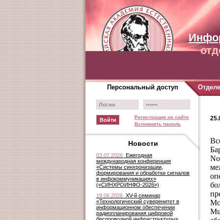
Инфо
отд
Персональный доступ
Отдел
Регистрация на сайте
25.
Вспомнить пароль
Вс
Новости
Ба
03.07.2026
Ежегодная
No
международная конференция
м
«Системы синхронизации,
формирования и обработки сигналов
оп
в инфокоммуникациях»
бо
(«СИНХРОИНФО-2026»)
пр
19.06.2026
XV-й семинар
«Технологический суверенитет в
Mo
информационном обеспечении
Mu
радиопланирования цифровой
беспроводной инфраструктуры»