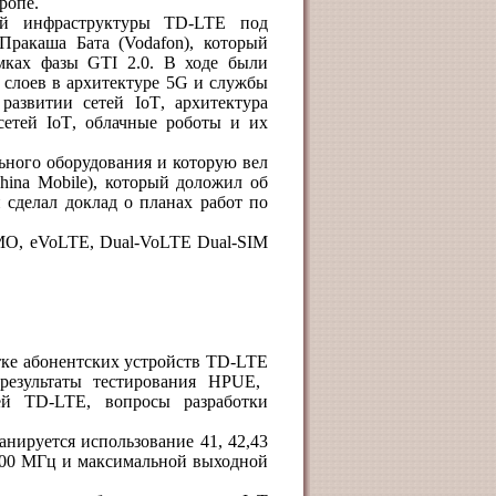
ропе.
вой инфраструктуры
TD
-
LTE
под
 Пракаша Бата (
Vodafon
), который
амках фазы
GTI
2.0. В ходе были
 слоев в архитектуре 5
G
и службы
в развитии сетей
IoT
, архитектура
 сетей
IoT
, облачные роботы и их
ьного оборудования и которую вел
ina Mobile), который доложил об
й сделал доклад о планах работ по
MO, eVoLTE, Dual-VoLTE Dual-SIM
тке абонентских устройств
TD
-
LTE
результаты тестирования
HPUE
,
тей
TD
-
LTE
, вопросы разработки
нируется использование 41, 42,43
100 МГц и максимальной выходной