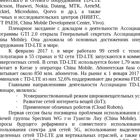
онентского и сетевого оборудования
TD
-
LTE
icsson
,
Huawei
,
Nokia
,
Datang
,
MTK
,
AreteM
,
cktel
,
Microduino
,
Qorvo
и др.), а также
учных и исследовательских центров (НИИТС,
Т РАЕН,
China
Mobile
Development
Center
,
Vivo
).
Пленарное заседание с докладом о деятельности Ассоци
ограммы
GTI
2.0 открыла Генеральный секретать Ассоциац
hina
Mobile
). Она доложила об основных достижениях опер
орудования
TD
-
LTE
в мире.
К февралю 2017 г. в мире работало 99 сетей с техн
сплуатации в 55 странах и 92 сети TD-LTE запускаются в комм
нвергентных сетей. В сетях TD-LTE используется более 1,79 млн
ботает в Китае у оператора
China
Mobile
. Абонентская база 
читывает около 850 млн. абонентов. На рынке к 1 января 2017
рминалов с TD-LTE из них 52,6% поддерживают два режима FD
Главными направлениями деятельности Ассоциации
TD
-
минаре, являлись:
·
Усовершенствованный режим широковещательных усл
·
Развитие сетей интернета вещей (
IoT
);
·
Применение облачных роботов (
Cloud
Robots
).
Первая сессия была посвящена проблемам использования с
бочей группы
Spectrum
WG
г-н Гуангли Лиу (China Mobile).
просы будущего рефарминга и совместного использова
пользования спектра для сетей 5
G
, использование выделе
деленных сетей
TD
-
LTE
для вертикальных отраслей, а также