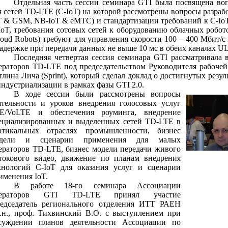
Отдельная часть сессии семинара GTI была посвящена во
я сетей TD-LTE (С-IoT) на которой рассмотрены вопросы разрабо
T
&
GSM
,
NB
-
IoT
&
eMTC
) и стандартизации требований к С-Io
IoT, требования сотовых сетей к оборудованию облачных робо
loud
Robots
) требуют для управления скорости 100 – 400 Мбит/
задержке при передачи данных не выше 10 мс в обеих каналах
U
Последняя четвертая сессия семинара GTI рассматривала 
ераторов TD-LTE под председательством Руководителя рабоче
тлина Лича (
Sprint
), который сделал доклад о достигнутых резу
индустриализации в рамках фазы GTI 2.0.
В ходе сессии были рассмотрены вопросы
ятельности и уроков внедрения голосовых услуг
E
/
VoLTE
и обеспечения роуминга, внедрение
ециализированных и выделенных сетей TD-LTE в
ртикальных отраслях промышленности, бизнес
дели и сценарии применения для малых
ераторов TD-LTE, бизнес модели передачи живого
токового видео, движение по планам внедрения
хнологий С-IoT для оказания услуг и сценарии
именения IoT.
В работе 18-го семинара Ассоциации
ператоров GTI TD-LTE принял участие
едседатель регионального отделения ИТТ РАЕН
э.н., проф. Тихвинский В.О. с выступлением при
суждении планов деятельности Ассоциации по