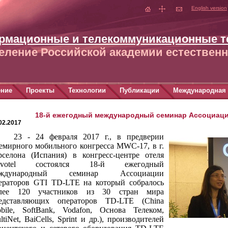
English version
рмационные и телекоммуникационные т
еление Российской академии естественн
ение
Проекты
Технологии
Публикации
Международная 
18-й ежегодный международный семинар Ассоциаци
02.2017
23 - 24 февраля 2017 г., в предверии
емирного мобильного конгресса
MWC
-17, в г.
рселона (Испания) в конгресс-центре отеля
votel
состоялся 18-й ежегодный
еждународный семинар Ассоциации
ераторов
GTI
TD
-
LTE
на который собралось
лее 120 участников из 30 стран мира
едставляющих операторов
TD
-
LTE
(
China
bile
,
SoftBank
,
Vodafon
, Основа Телеком,
ltiNet
,
BaiCells
,
Sprint
и др.), производителей