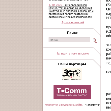
аб
(
Er
17.04.2026
I-я Всероссийская
научно-техническая конференция
Qe
«Актуальные проблемы создания и
на
применения радиоэлектронных
систем космических комплексов»
ИТ
Архив новостей
пр
(
C
Поиск
об
эк
ко
Напишите нам письмо
ра
на
те
Наши партнеры
се
ра
во
ис
Разработка и поддержка сайта
- "Телематик"
вы